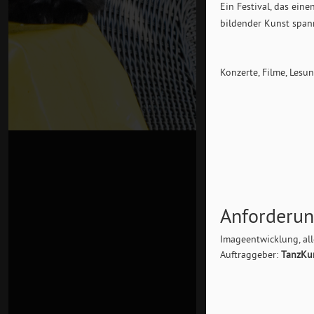
Ein Festival, das ein
bildender Kunst span
Konzerte, Filme, Les
Anforderu
Imageentwicklung, al
Auftraggeber:
TanzKun